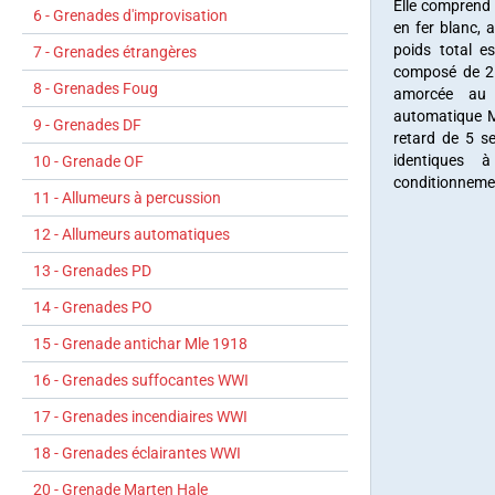
Elle comprend 
6 - Grenades d'improvisation
en fer blanc, 
poids total 
7 - Grenades étrangères
composé de 21
8 - Grenades Foug
amorcée au 
automatique M
9 - Grenades DF
retard de 5 s
identiques 
10 - Grenade OF
conditionnemen
11 - Allumeurs à percussion
12 - Allumeurs automatiques
13 - Grenades PD
14 - Grenades PO
15 - Grenade antichar Mle 1918
16 - Grenades suffocantes WWI
17 - Grenades incendiaires WWI
18 - Grenades éclairantes WWI
20 - Grenade Marten Hale