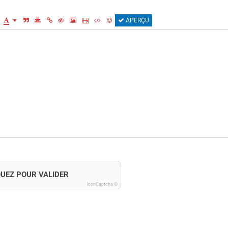
APERÇU
QUEZ POUR VALIDER
IconCaptcha ©