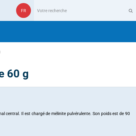
FR
g
e 60 g
nal central. Il est chargé de mélinite pulvérulente. Son poids est de 90