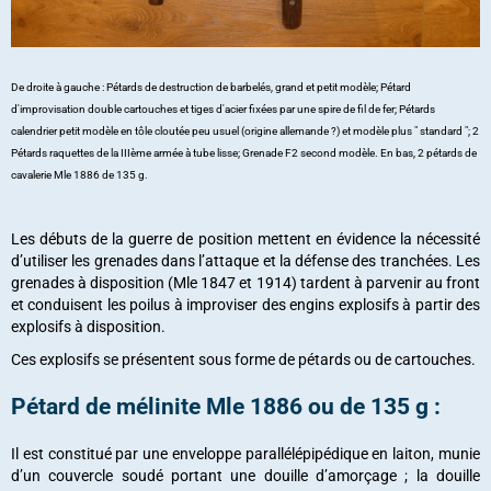
De droite à gauche : Pétards de destruction de barbelés, grand et petit modèle; Pétard
d'improvisation double cartouches et tiges d'acier fixées par une spire de fil de fer; Pétards
calendrier petit modèle en tôle cloutée peu usuel (origine allemande ?) et modèle plus " standard "; 2
Pétards raquettes de la IIIème armée à tube lisse; Grenade F2 second modèle. En bas, 2 pétards de
cavalerie Mle 1886 de 135 g.
Les débuts de la guerre de position mettent en évidence la nécessité
d’utiliser les grenades dans l’attaque et la défense des tranchées. Les
grenades à disposition (Mle 1847 et 1914) tardent à parvenir au front
et conduisent les poilus à improviser des engins explosifs à partir des
explosifs à disposition.
Ces explosifs se présentent sous forme de pétards ou de cartouches.
Pétard de mélinite Mle 1886 ou de 135 g :
Il est constitué par une enveloppe parallélépipédique en laiton, munie
d’un couvercle soudé portant une douille d’amorçage ; la douille