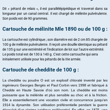
Dit « pétard de relais », il est parallélépipédique et traversé dans sa
longueur par un canal central. Il est chargé de mélinite pulvérulente.
Son poids est de 90 grammes.
Cartouche de mélinite Mle 1890 ou de 100 g :
La cartouche est cylindrique ; son diamètre est de 2 cm 85 chargée de
100 g de mélinite pulvérulente. Il reçoit une douille identique au pétard
de 135 g sur une extrémité et l’indication de lot sur l’autre extrémité.
Le poids total est de 130 à 140 g. C'est cette cartouche qui sera
initialement utilisée pour les pétards de la IIIe armée.
Cartouche de cheddite de 100 g :
La cheddite ou poudre O est un explosif chloraté inventé par les
ingénieurs Georges Bergès et Paul Corbin vers 1998 et fabriqué à
Chedde en Haute Savoie d'où son nom. La cheddite est moins
puissante que la mélénite et plus sensible au choc et à la friction.
Elle a essentiellement une vocation civile et concurrence jusqu'en
1914 la dynamite. Son utilisation préférentielle pendant la guerre
découlait d'un régime juridique préférentiel. En effet, en 1875, une