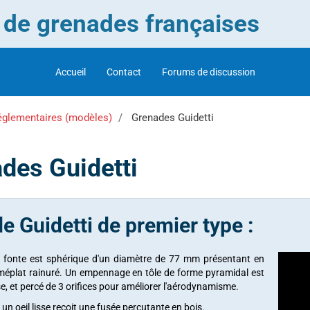
r de grenades françaises
Accueil
Contact
Forums de discussion
églementaires (modèles)
Grenades Guidetti
des Guidetti
e Guidetti de premier type :
 fonte est sphérique d'un diamètre de 77 mm présentant en
méplat rainuré. Un empennage en tôle de forme pyramidal est
e, et percé de 3 orifices pour améliorer l'aérodynamisme.
n oeil lisse reçoit une fusée percutante en bois.