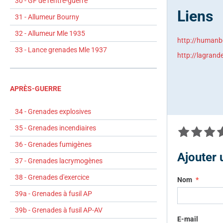
30 - GF de l'entre-guerre
Liens
31 - Allumeur Bourny
32 - Allumeur Mle 1935
http://humanbo
33 - Lance grenades Mle 1937
http://lagrand
APRÈS-GUERRE
34 - Grenades explosives
35 - Grenades incendiaires
36 - Grenades fumigènes
Ajouter
37 - Grenades lacrymogènes
38 - Grenades d'exercice
Nom
39a - Grenades à fusil AP
39b - Grenades à fusil AP-AV
E-mail