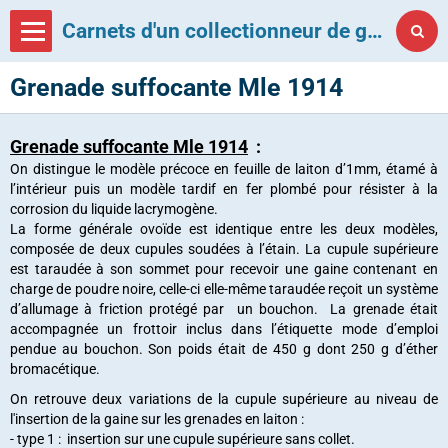
Carnets d'un collectionneur de grenades françaises
Grenade suffocante Mle 1914
Grenade suffocante Mle 1914
:
On distingue le modèle précoce en feuille de laiton d’1mm, étamé à
l’intérieur puis un modèle tardif en fer plombé pour résister à la
corrosion du liquide lacrymogène.
La forme générale ovoïde est identique entre les deux modèles,
composée de deux cupules soudées à l’étain. La cupule supérieure
est taraudée à son sommet pour recevoir une gaine contenant en
charge de poudre noire, celle-ci elle-même taraudée reçoit un système
d’allumage à friction protégé par un bouchon. La grenade était
accompagnée un frottoir inclus dans l’étiquette mode d’emploi
pendue au bouchon. Son poids était de 450 g dont 250 g d’éther
bromacétique.
On retrouve deux variations de la cupule supérieure au niveau de
l'insertion de la gaine sur les grenades en laiton :
- type 1 : insertion sur une cupule supérieure sans collet.