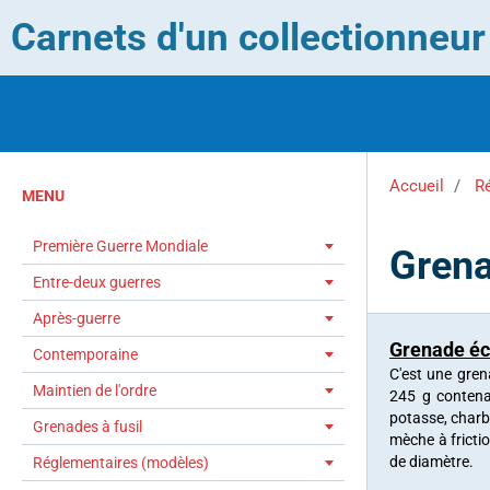
Carnets d'un collectionneu
Accueil
R
MENU
Première Guerre Mondiale
Grena
Entre-deux guerres
Après-guerre
Grenade éc
Contemporaine
C'est une gre
Maintien de l'ordre
245 g contena
potasse, charbo
Grenades à fusil
mèche à fricti
de diamètre.
Réglementaires (modèles)