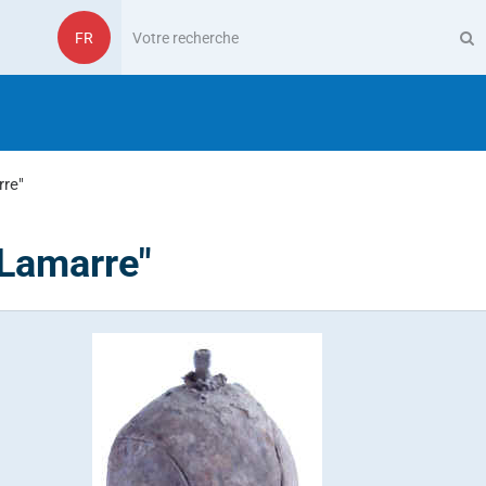
FR
rre"
"Lamarre"