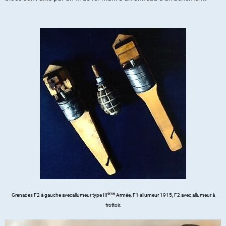
ème
Grenades F2 à gauche avecallumeur type III
Armée, F1 allumeur 1915, F2 avec allumeur à
frottoir.