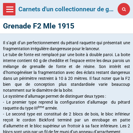
Carnets d'un collectionneur de grenades françaises
Grenade F2 Mle 1915
Il s’agit d’un perfectionnement du pétard raquette qui présentait une
fragmentation irrégulière dangereuse pour le lanceur.
Le tube de fonte est remplacé par une boite à double paroi. La boite
interne contient 60 g de cheddite et l’espace entre les deux parois un
mélange de grenaille de fonte et de résine. Son intérêt est
d’homogénéiser la fragmentation avec des éclats restant dangereux
dans un périmètre restreint à 10 à 20 mètres. Il faut noter que la F2
bien que de conception plus standardisée varie beaucoup
notamment sur le diamètre de la boîte.
Le système d’allumage permet de distinguer deux types :
- Le premier type reprend la configuration d’allumage du pétard
ème
raquette du type III
armée.
- Le second type est constitué de 2 blocs de bois, le bloc inférieur
reçoit le cordon Bickford terminé par un enrobage en patte
d’allumette et le bloc supérieur un frottoir à sa face inférieure. Les 2
blocs sont unis par un fil de fer muni d’un anneau d’arrachement.