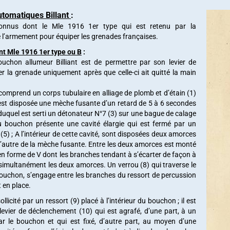
tomatiques Billant
:
connus dont le Mle 1916 1er type qui est retenu par la
l’armement pour équiper les grenades françaises.
nt Mle 1916 1er type ou B
:
ouchon allumeur Billiant est de permettre par son levier de
er la grenade uniquement après que celle-ci ait quitté la main
 comprend un corps tubulaire en alliage de plomb et d’étain (1)
 est disposée une mèche fusante d’un retard de 5 à 6 secondes
 duquel est serti un détonateur N°7 (3) sur une bague de calage
du bouchon présente une cavité élargie qui est fermé par un
 (5) ; A l’intérieur de cette cavité, sont disposées deux amorces
 d’autre de la mèche fusante. Entre les deux amorces est monté
 en forme de V dont les branches tendant à s’écarter de façon à
 simultanément les deux amorces. Un verrou (8) qui traverse le
ouchon, s’engage entre les branches du ressort de percussion
t en place.
ollicité par un ressort (9) placé à l’intérieur du bouchon ; il est
levier de déclenchement (10) qui est agrafé, d’une part, à un
ar le bouchon et qui est fixé, d’autre part, au moyen d’une