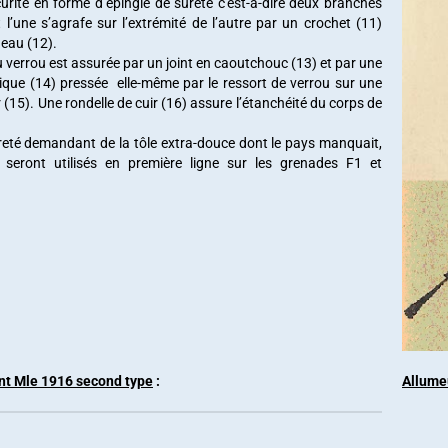
curité en forme d’épingle de sureté c'est-à-dire deux branches
t l’une s’agrafe sur l’extrémité de l’autre par un crochet (11)
eau (12).
u verrou est assurée par un joint en caoutchouc (13) et par une
lique (14) pressée elle-même par le ressort de verrou sur une
r (15). Une rondelle de cuir (16) assure l’étanchéité du corps de
ûreté demandant de la tôle extra-douce dont le pays manquait,
 seront utilisés en première ligne sur les grenades F1 et
ant Mle 1916 second
type
:
Allumeu