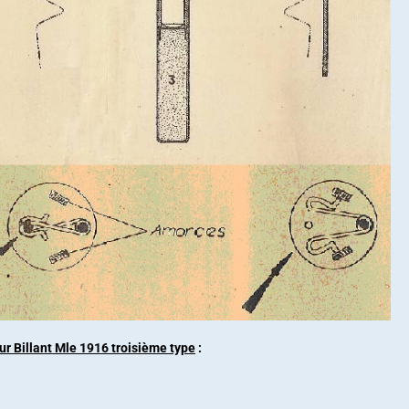
r Billant Mle 1916 troisième
type
: