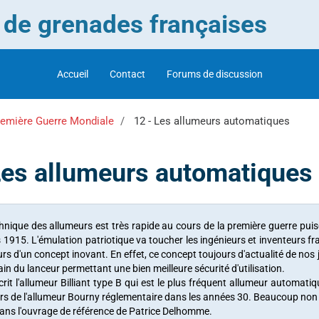
r de grenades françaises
Accueil
Contact
Forums de discussion
remière Guerre Mondiale
12 - Les allumeurs automatiques
Les allumeurs automatiques
chnique des allumeurs est très rapide au cours de la première guerre puis
 1915. L'émulation patriotique va toucher les ingénieurs et inventeurs 
rs d'un concept inovant. En effet, ce concept toujours d'actualité de nos 
main du lanceur permettant une bien meilleure sécurité d'utilisation.
crit l'allumeur Billiant type B qui est le plus fréquent allumeur automat
ors de l'allumeur Bourny réglementaire dans les années 30. Beaucoup non p
ns l'ouvrage de référence de Patrice Delhomme.