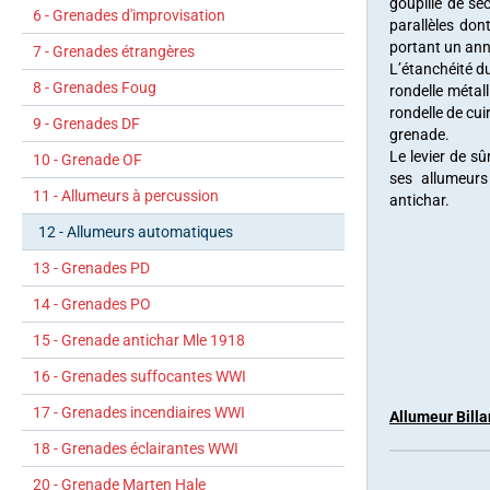
goupille de sé
6 - Grenades d'improvisation
parallèles don
portant un ann
7 - Grenades étrangères
L’étanchéité d
8 - Grenades Foug
rondelle métal
rondelle de cui
9 - Grenades DF
grenade.
Le levier de s
10 - Grenade OF
ses allumeurs
11 - Allumeurs à percussion
antichar.
12 - Allumeurs automatiques
13 - Grenades PD
14 - Grenades PO
15 - Grenade antichar Mle 1918
16 - Grenades suffocantes WWI
17 - Grenades incendiaires WWI
Allumeur Bill
18 - Grenades éclairantes WWI
20 - Grenade Marten Hale