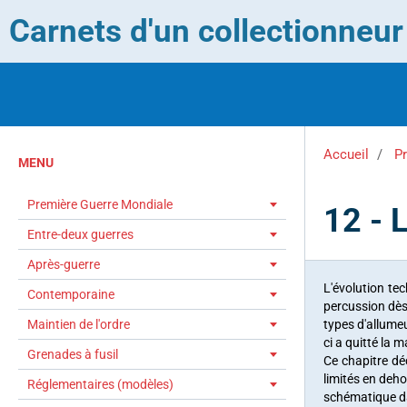
Carnets d'un collectionneu
Accueil
P
MENU
Première Guerre Mondiale
12 - 
Entre-deux guerres
Après-guerre
L'évolution te
Contemporaine
percussion dès
Maintien de l'ordre
types d'allumeu
ci a quitté la 
Grenades à fusil
Ce chapitre dé
limités en deh
Réglementaires (modèles)
schématique da