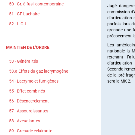
50 - Gr. à fusil contemporaine
Jugé dangereu
commission d’ar
51 - GF Luchaire
d’articulation
52 - L.G.I.
parfois lors d
grenade une f
précocement l
Les américain
MAINTIEN DE L'ORDRE
nationale la 
retenant l’a
53 - Généralités
d’articulat
Secondairemen
53.a Effets du gaz lacrymogène
de la pré-fra
54 - Lacrymo et fumigènes
sera la MK 2.
55 - Effet combinés
56 - Désencerclement
57 - Assourdissantes
58 - Aveuglantes
59 - Grenade éclairante