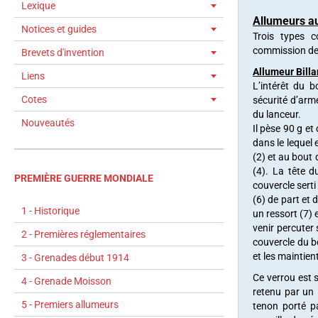
Lexique
Allumeurs au
Notices et guides
Trois types 
commission de 
Brevets d'invention
Allumeur Billa
Liens
L’intérêt du b
Cotes
sécurité d’arm
du lanceur.
Nouveautés
Il pèse 90 g et
dans le lequel
(2) et au bout
(4). La tête 
PREMIÈRE GUERRE MONDIALE
couvercle serti
(6) de part et
1 - Historique
un ressort (7)
venir percuter
2 - Premières réglementaires
couvercle du b
et les maintien
3 - Grenades début 1914
Ce verrou est s
4 - Grenade Moisson
retenu par un 
5 - Premiers allumeurs
tenon porté p