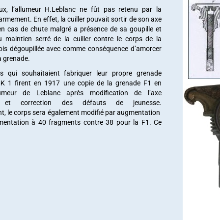
x, l’allumeur H.Leblanc ne fût pas retenu par la
mement. En effet, la cuiller pouvait sortir de son axe
 en cas de chute malgré a présence de sa goupille et
u maintien serré de la cuiller contre le corps de la
ois dégoupillée avec comme conséquence d’amorcer
a grenade.
s qui souhaitaient fabriquer leur propre grenade
MK 1 firent en 1917 une copie de la grenade F1 en
llumeur de Leblanc après modification de l’axe
ion et correction des défauts de jeunesse.
t, le corps sera également modifié par augmentation
gmentation à 40 fragments contre 38 pour la F1. Ce