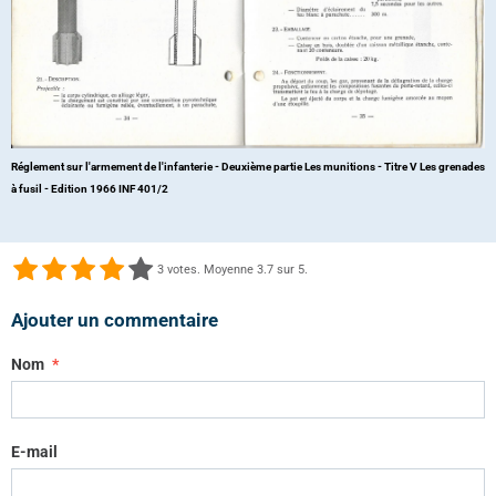
Réglement sur l'armement de l'infanterie - Deuxième partie Les munitions - Titre V Les grenades
à fusil - Edition 1966 INF 401/2
3
votes. Moyenne
3.7
sur 5.
Ajouter un commentaire
Nom
E-mail