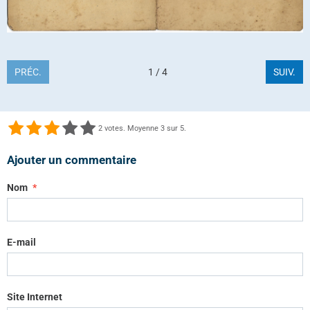
PRÉC.
1 / 4
SUIV.
2
votes. Moyenne
3
sur 5.
Ajouter un commentaire
Nom
E-mail
Site Internet