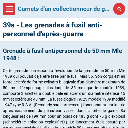
Carnets d'un collectionneur de grenades françaises
39a - Les grenades à fusil anti-
personnel d'après-guerre
Grenade à fusil antipersonnel de 50 mm Mle
1948 :
Cette grenade correspond à l'évolution de la grenade de 50 mm Mle
1939 qui pouvait déjà être tirée par le fusil Mas 36. Son corps est en
fonte aciérée de forme cylindro-bi-ogivale d'un diamètre maximum de
50 mm. L'empennage plus long de 35 mm que le modèle 1939,
comporte 3 ailettes à double pale en acier d'un diamètre intérieur 15
mm et extérieure 40 mm. La fusée d’ogive 19/23 modèle 1939 modifié
1947 type R.S.A. (Remondy sans armement) fonctionnant par inertie
après écrasement du percuteur vissée dans la tête de gaine. Sa
longueur est de 199 mm pour un poids de 485 g dont 75 g d’explosif
(schneidérite, tolite ou explosif NX). Le lancement était assuré par
cartouche spéciale à balle en bois modèle 30 et permettait d'atteindre