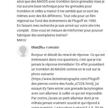
ainsi que des MAS35 avec tromblon lance grenades mais je
n'ai aucune base technique pour les grenades pour
tromblon et celles a mains! Il me semble que ce sont les
mêmes avec des BA différents. Tout cela pour un film
régional sur fond des évènements de Plogoff en 1980.
En faisant mes recherche je suis arrivé sur votre site très
complet . Etes-vous en mesure de m'informer pour pouvoir
fabriquer des exemplaires inertes?
Merci/
titus2h
Le 11/09/2021
Bonjour et désolé du retard de réponse. Ce qui est
intéressant dans vos questions, c'est que je n'ai
jamais la réponse immédiate ! En effet possédant
un tromblon de MAS36 comme on le voit sur la
photo suivante
(https://www.lecinematographe.com/Plogoff-
des-pierres-contre-des-fusils_a7226.html), j'ai
essayé d'y faire entrer une grenade lacrymogène
avec son allumeur à cuiller ce qui est impossible.
Par contre, j'avais un petit allumeur dont je ne
m'étais jamais vraiment soucié et qui répond à
votre question. Le bouchon à retard S.A.E. 59 de