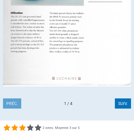
PRÉC.
1 / 4
SUIV.
2
votes. Moyenne
3
sur 5.