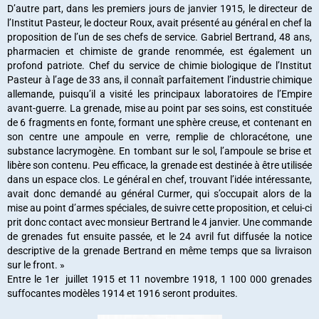
D’autre part, dans les premiers jours de janvier 1915, le directeur de
l’Institut Pasteur, le docteur Roux, avait présenté au général en chef la
proposition de l’un de ses chefs de service. Gabriel Bertrand, 48 ans,
pharmacien et chimiste de grande renommée, est également un
profond patriote. Chef du service de chimie biologique de l’Institut
Pasteur à l’age de 33 ans, il connaît parfaitement l’industrie chimique
allemande, puisqu’il a visité les principaux laboratoires de l’Empire
avant-guerre. La grenade, mise au point par ses soins, est constituée
de 6 fragments en fonte, formant une sphère creuse, et contenant en
son centre une ampoule en verre, remplie de chloracétone, une
substance lacrymogène. En tombant sur le sol, l’ampoule se brise et
libère son contenu. Peu efficace, la grenade est destinée à être utilisée
dans un espace clos. Le général en chef, trouvant l’idée intéressante,
avait donc demandé au général Curmer, qui s’occupait alors de la
mise au point d’armes spéciales, de suivre cette proposition, et celui-ci
prit donc contact avec monsieur Bertrand le 4 janvier. Une commande
de grenades fut ensuite passée, et le 24 avril fut diffusée la notice
descriptive de la grenade Bertrand en même temps que sa livraison
sur le front. »
Entre le 1er juillet 1915 et 11 novembre 1918, 1 100 000 grenades
suffocantes modèles 1914 et 1916 seront produites.