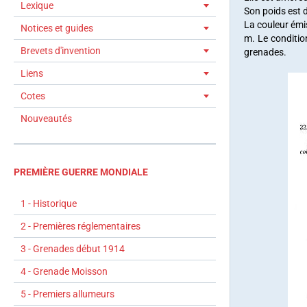
Lexique
Son poids est 
La couleur émi
Notices et guides
m. Le conditio
Brevets d'invention
grenades.
Liens
Cotes
Nouveautés
PREMIÈRE GUERRE MONDIALE
1 - Historique
2 - Premières réglementaires
3 - Grenades début 1914
4 - Grenade Moisson
5 - Premiers allumeurs