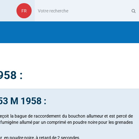
FR
958 :
53 M 1958 :
e reçoit la bague de raccordement du bouchon allumeur et est percé de
on fumigène allumé par un comprimé en poudre noire pour les grenades
 en poudre noire, à retard de 2 secondes.