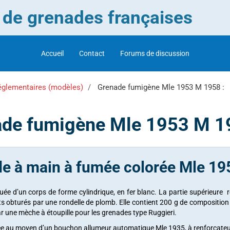
r de grenades françaises
Accueil
Contact
Forums de discussion
églementaires (modèles)
Grenade fumigène Mle 1953 M 1958 :
de fumigène Mle 1953 M 1
e à main à fumée colorée Mle 19
ituée d’un corps de forme cylindrique, en fer blanc. La partie supérieur
ts obturés par une rondelle de plomb. Elle contient 200 g de compositi
r une mèche à étoupille pour les grenades type Ruggieri.
ée au moyen d’un bouchon allumeur automatique Mle 1935, à renforçateur