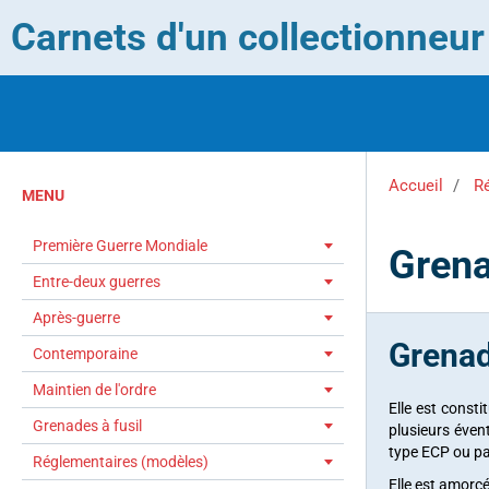
Carnets d'un collectionneu
Accueil
R
MENU
Première Guerre Mondiale
Grena
Entre-deux guerres
Après-guerre
Grenad
Contemporaine
Maintien de l'ordre
Elle est const
Grenades à fusil
plusieurs éven
type ECP ou pa
Réglementaires (modèles)
Elle est amorc