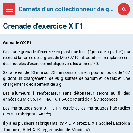
Carnets d'un collectionneur de grenades françaises
Grenade d'exercice X F1
Grenade OX F1
:
C'est une grenade d'exercice en plastique bleu ("grenade à plâtre") qui
reprend la forme de la grenade Mle 37/49 introduite en remplacement
des modèles d'exercice métalique vers les années 70.
Sa taille est de 53 mm sur 73 mm sans allumeur pour un poids de 107
g, dont un chargement de 90 g sulfate de barium et de talc et une
chargement d'éclatement de 3 g.
Les allumeurs à renforcateur sans détonateur seront au fil des
années du Mle 35,
F4, F4A, F6, F6A de retard de 4 à 7 secondes.
Les marquages sont X F1, PK cerclé et les marquages habituelles
(Lots - Frabriqant - Année).
à
Il y a eu plusieurs fabriquants (S A E Alsetex; L X T Société Lacroix
Toulouse, R M X
Ruggieri usine de Monteux).