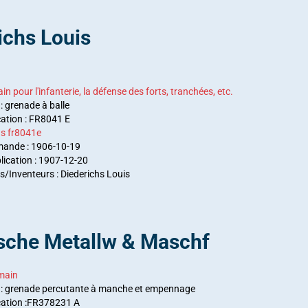
ichs Louis
 pour l'infanterie, la défense des forts, tranchées, etc.
: grenade à balle
cation : FR8041 E
hs fr8041e
mande : 1906-10-19
lication : 1907-12-20
Inventeurs : Diederichs Louis
sche Metallw & Maschf
main
n : grenade percutante à manche et empennage
cation :FR378231 A