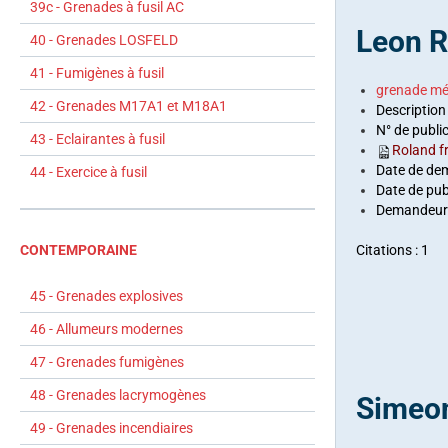
39c - Grenades à fusil AC
Leon R
40 - Grenades LOSFELD
41 - Fumigènes à fusil
grenade mé
42 - Grenades M17A1 et M18A1
Description 
N° de publi
43 - Eclairantes à fusil
Roland 
Date de de
44 - Exercice à fusil
Date de pub
Demandeurs
CONTEMPORAINE
Citations : 1
45 - Grenades explosives
46 - Allumeurs modernes
47 - Grenades fumigènes
48 - Grenades lacrymogènes
Simeon
49 - Grenades incendiaires