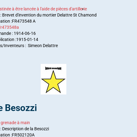
stinée
à
être lancée
à
l'aide de pièces d'artillerie
 : Brevet d'invention du mortier Delattre St Chamond
cation :FR473548 A
 fr473548a
mande : 1914-06-16
lication :1915-01-14
/Inventeurs : Simeon Delattre
e Besozzi
 grenade à main
: Description de la Besozzi
ication :FR502120A