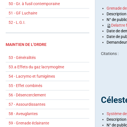
50 - Gr. à fusil contemporaine
Grenade de
51 - GF Luchaire
Description
N° de publi
52 - L.G.I.
Delattre
Date de de
Date de pub
Demandeurs
MAINTIEN DE L'ORDRE
Citations :
53 - Généralités
53.a Effets du gaz lacrymogène
54 - Lacrymo et fumigènes
55 - Effet combinés
56 - Désencerclement
Célest
57 - Assourdissantes
58 - Aveuglantes
Système de
Description 
59 - Grenade éclairante
N° de publ