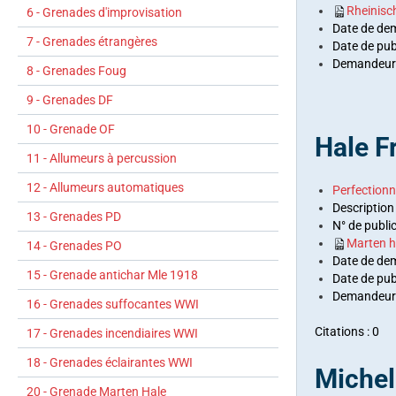
Rheinisc
6 - Grenades d'improvisation
Date de de
7 - Grenades étrangères
Date de pub
Demandeurs
8 - Grenades Foug
9 - Grenades DF
10 - Grenade OF
Hale F
11 - Allumeurs à percussion
12 - Allumeurs automatiques
Perfectionn
Description
13 - Grenades PD
N° de publi
Marten h
14 - Grenades PO
Date de de
15 - Grenade antichar Mle 1918
Date de publ
Demandeurs
16 - Grenades suffocantes WWI
Citations : 0
17 - Grenades incendiaires WWI
18 - Grenades éclairantes WWI
Michel
20 - Grenade Marten Hale