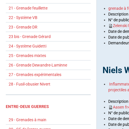
21 - Grenade feuillette
grenade à f
Description 
22 - Système VB
N° de publi
Zelenski
23 - Grenade DR
Date de de
23 bis - Grenade Gérard
Date de pub
Demandeurs
24 - Système Guidetti
25 - Grenades mixtes
26 - Grenade Dewandre-Laminne
Niels 
27 - Grenades expérimentales
Inflammate
28 - Fusil-obusier Nivert
projectiles
Description
ENTRE-DEUX GUERRES
Aasen f
N° de publi
Date de de
29 - Grenades à main
Date de pub