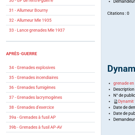
30 - GF de l'entre-guerre
Demandeurs
31 - Allumeur Bourny
Citations : 0
32 - Allumeur Mle 1935
33 - Lance grenades Mle 1937
APRÈS-GUERRE
Dynami
34 - Grenades explosives
35 - Grenades incendiaires
grenade en
36 - Grenades fumigènes
Description
N° de publi
37 - Grenades lacrymogènes
Dynamit
Date de de
38 - Grenades d'exercice
Date de pub
39a - Grenades à fusil AP
Demandeurs
39b - Grenades à fusil AP-AV