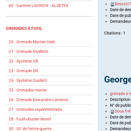
Besozzi 
60 - Gamme LACROIX - ALSETEX
Date de de
Date de pub
Demandeurs
GRENADES À FUSIL
Citations : 1
20 - Grenade Marten Hale
21 - Grenade feuillette
22 - Système VB
23 - Grenade DR
George
24 - Système Guidetti
25 - Grenades mixtes
grenade à 
Description
26 - Grenade Dewandre-Laminne
N° de publi
27 - Grenades expérimentales
Doux fr
Date de de
28 - Fusil-obusier Nivert
Date de pub
30 - GF de l'entre-guerre
Demandeurs