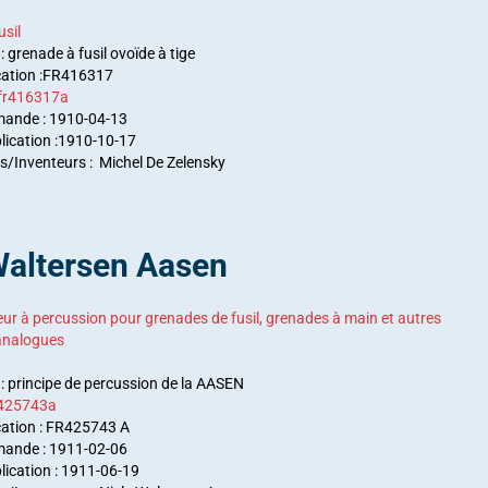
usil
: grenade à fusil ovoïde à tige
cation :FR416317
 fr416317a
mande : 1910-04-13
lication :1910-10-17
/Inventeurs : Michel De Zelensky
Waltersen Aasen
ur à percussion pour grenades de fusil, grenades à main et autres
 analogues
 : principe de percussion de la AASEN
r425743a
cation
: FR425743 A
mande : 1911-02-06
lication
: 1911-06-19