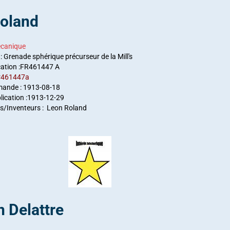
oland
canique
: Grenade sphérique précurseur de la Mill's
cation :FR461447 A
fr461447a
mande : 1913-08-18
lication :1913-12-29
/Inventeurs : Leon Roland
 Delattre