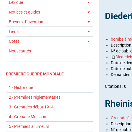
Lexique
Notices et guides
Dieder
Brevets d'invention
Liens
bombe à main
Cotes
Description 
Nouveautés
N° de publi
Diederic
Date de de
Date de pub
PREMIÈRE GUERRE MONDIALE
Demandeurs/
Citations : 0
1 - Historique
2 - Premières réglementaires
Rheini
3 - Grenades début 1914
4 - Grenade Moisson
Grenade à 
Descriptio
5 - Premiers allumeurs
N° de publi