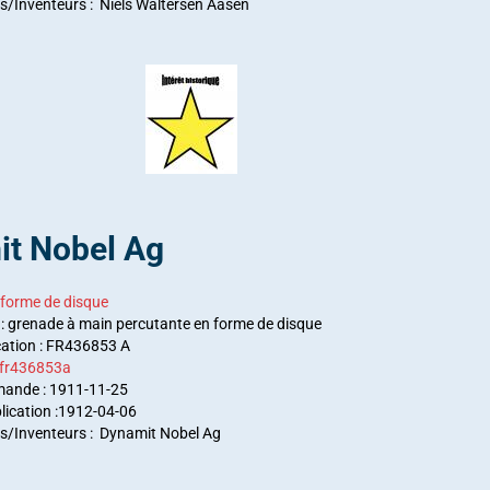
/Inventeurs : Niels Waltersen Aasen
t Nobel Ag
 forme de disque
 : grenade à main percutante en forme de disque
cation : FR436853 A
 fr436853a
mande : 1911-11-25
lication :1912-04-06
/Inventeurs : Dynamit Nobel Ag