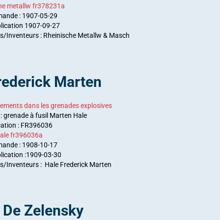
he metallw fr378231a
mande : 1907-05-29
lication 1907-09-27
/Inventeurs : Rheinische Metallw & Masch
rederick Marten
ements dans les grenades explosives
 : grenade à fusil Marten Hale
cation : FR396036
ale fr396036a
mande : 1908-10-17
ication :
1909-03-30
/Inventeurs : Hale Frederick Marten
 De Zelensky