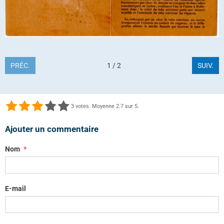
PRÉC.
1 / 2
SUIV.
3
votes. Moyenne
2.7
sur 5.
Ajouter un commentaire
Nom
E-mail