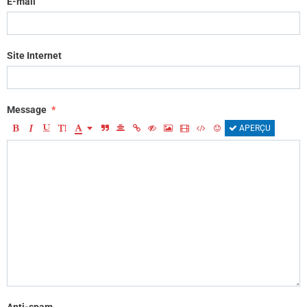
E-mail
Site Internet
Message
APERÇU
Anti-spam