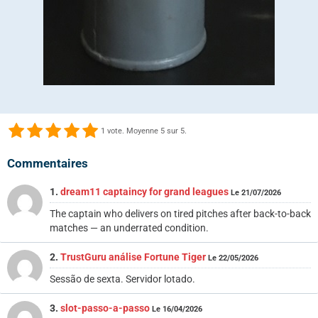
1
vote. Moyenne
5
sur 5.
Commentaires
1.
dream11 captaincy for grand leagues
Le 21/07/2026
The captain who delivers on tired pitches after back-to-back
matches — an underrated condition.
2.
TrustGuru análise Fortune Tiger
Le 22/05/2026
Sessão de sexta. Servidor lotado.
3.
slot-passo-a-passo
Le 16/04/2026