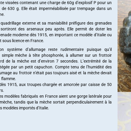
nte vissées contenant une charge de 60g d’explosif P pour un
t de 630 g. Elle était imperméabilisée par trempage dans un
ne.
quadrillage externe et sa maniabilité préfigure des grenades
sortiront des arsenaux peu après. Elle permit de doter les
renade moderne dès 1915, en important ce modèle d’Italie ou
t sous licence en France.
on système d’allumage reste rudimentaire puisque qu’il
simple mèche à tête phosphorée, à allumer sur un frottoir
ard de la mèche est d’environ 7 secondes. L’extrémité de la
tégée par un petit capuchon. Compte tenu de l’humidité des
lumage au frottoir n’était pas toujours aisé et la mèche devait
a flamme.
e, dès 1915, aux troupes chargée et amorcée par caisse de 50
rs.
les modèles fabriqués en France aient une gorge latérale pour
a mèche, tandis que la mèche sortait perpendiculairement à la
s modèles importés d’Italie.