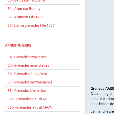
30 - GF de l'entre-guerre
31 - Allumeur Bourny
32 - Allumeur Mle 1935
33 - Lance grenades Mle 1937
APRÈS-GUERRE
34 - Grenades explosives
35 - Grenades incendiaires
36 - Grenades fumigènes
37 - Grenades lacrymogènes
Grenade AASE
38 - Grenades d'exercice
C’est une gre
qui a été util
39a - Grenades à fusil AP
sous le nom de
39b - Grenades à fusil AP-AV
Le manche creu