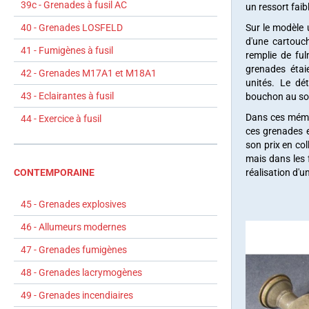
39c - Grenades à fusil AC
un ressort faib
40 - Grenades LOSFELD
Sur le modèle u
d'une cartouch
41 - Fumigènes à fusil
remplie de fu
grenades étai
42 - Grenades M17A1 et M18A1
unités. Le dé
43 - Eclairantes à fusil
bouchon au so
Dans ces mémoi
44 - Exercice à fusil
ces grenades e
son prix en col
mais dans les f
CONTEMPORAINE
réalisation d'u
45 - Grenades explosives
46 - Allumeurs modernes
47 - Grenades fumigènes
48 - Grenades lacrymogènes
49 - Grenades incendiaires