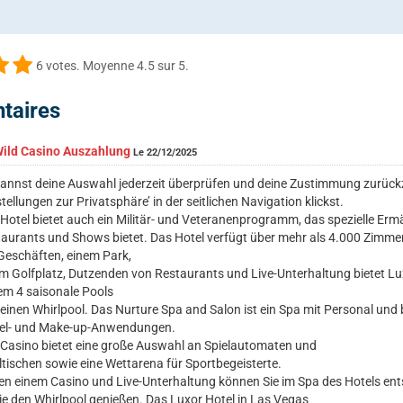
6
votes. Moyenne
4.5
sur 5.
taires
Wild Casino Auszahlung
Le 22/12/2025
annst deine Auswahl jederzeit überprüfen und deine Zustimmung zurückz
stellungen zur Privatsphäre’ in der seitlichen Navigation klickst.
Hotel bietet auch ein Militär- und Veteranenprogramm, das spezielle Er
aurants und Shows bietet. Das Hotel verfügt über mehr als 4.000 Zimmer
Geschäften, einem Park,
m Golfplatz, Dutzenden von Restaurants und Live-Unterhaltung bietet Luxo
m 4 saisonale Pools
einen Whirlpool. Das Nurture Spa and Salon ist ein Spa mit Personal u
el- und Make-up-Anwendungen.
Casino bietet eine große Auswahl an Spielautomaten und
ltischen sowie eine Wettarena für Sportbegeisterte.
n einem Casino und Live-Unterhaltung können Sie im Spa des Hotels en
e den Whirlpool genießen. Das Luxor Hotel in Las Vegas