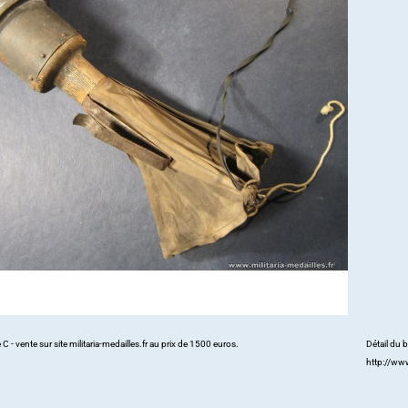
- vente sur site militaria-medailles.fr au prix de 1500 euros.
Détail du
http://ww