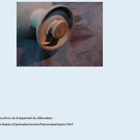
 bouchon de chargement du détonateur -
w.lexpev.nl/grenades/europe/france/aasentypes.html