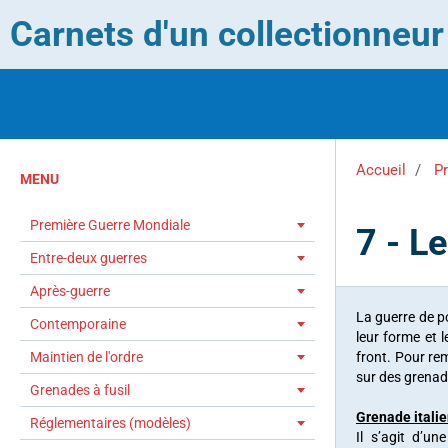
Carnets d'un collectionneu
Accueil
P
MENU
Première Guerre Mondiale
7 - L
Entre-deux guerres
Après-guerre
La guerre de po
Contemporaine
leur forme et l
Maintien de l'ordre
front. Pour re
sur des grenad
Grenades à fusil
Grenade itali
Réglementaires (modèles)
Il s’agit d’un