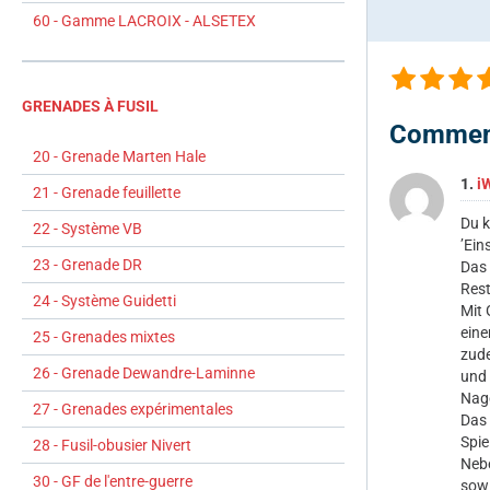
60 - Gamme LACROIX - ALSETEX
GRENADES À FUSIL
Commen
20 - Grenade Marten Hale
1.
i
21 - Grenade feuillette
Du k
22 - Système VB
’Ein
23 - Grenade DR
Das 
Rest
24 - Système Guidetti
Mit 
eine
25 - Grenades mixtes
zude
26 - Grenade Dewandre-Laminne
und 
Nag
27 - Grenades expérimentales
Das 
Spie
28 - Fusil-obusier Nivert
Nebe
30 - GF de l'entre-guerre
sowi