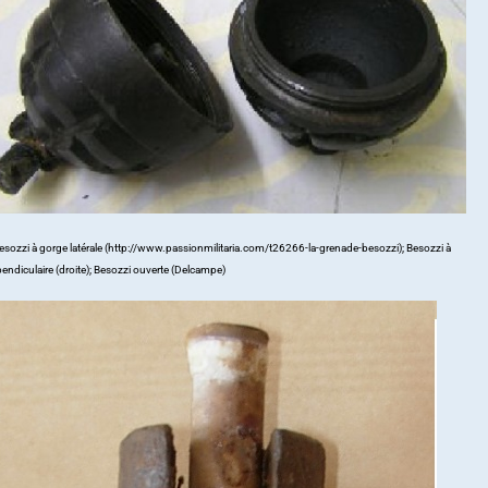
sozzi à gorge latérale (http://www.passionmilitaria.com/t26266-la-grenade-besozzi); Besozzi à
endiculaire (droite); Besozzi ouverte (Delcampe)