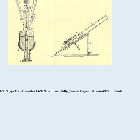
SEN type C et du mortier AASEN de 86 mm (http://sassik.livejournal.com/432903.html)