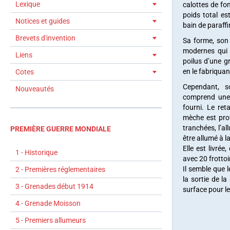
Lexique
calottes de fo
poids total es
Notices et guides
bain de paraffi
Brevets d'invention
Sa forme, son 
modernes qui 
Liens
poilus d’une g
en le fabriquan
Cotes
Cependant, s
Nouveautés
comprend une 
fourni. Le ret
mèche est pro
tranchées, l’al
PREMIÈRE GUERRE MONDIALE
être allumé à l
Elle est livré
1 - Historique
avec 20 frottoi
Il semble que 
2 - Premières réglementaires
la sortie de l
3 - Grenades début 1914
surface pour le
4 - Grenade Moisson
5 - Premiers allumeurs