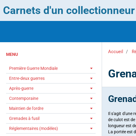
Carnets d'un collectionneu
Accueil
R
MENU
Première Guerre Mondiale
Grena
Entre-deux guerres
Après-guerre
Grenad
Contemporaine
Maintien de l'ordre
Il s'agit d'une
Grenades à fusil
de culot est d
longueur est d
Réglementaires (modèles)
La portée est 