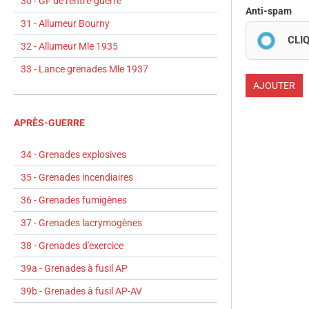
30 - GF de l'entre-guerre
Anti-spam
31 - Allumeur Bourny
CLI
32 - Allumeur Mle 1935
33 - Lance grenades Mle 1937
AJOUTER
APRÈS-GUERRE
34 - Grenades explosives
35 - Grenades incendiaires
36 - Grenades fumigènes
37 - Grenades lacrymogènes
38 - Grenades d'exercice
39a - Grenades à fusil AP
39b - Grenades à fusil AP-AV