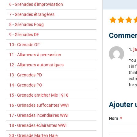
6 - Grenades d'improvisation
7 - Grenades étrangères
8 - Grenades Foug
Commen
9 - Grenades DF
10 - Grenade OF
1.
j
11 - Allumeurs à percussion
You 
12 - Allumeurs automatiques
I in
thin
13 - Grenades PD
extr
for 
14 - Grenades PO
15 - Grenade antichar Mle 1918
Ajouter
16 - Grenades suffocantes WWI
17 - Grenades incendiaires WWI
Nom
18 - Grenades éclairantes WWI
20 - Grenade Marten Hale