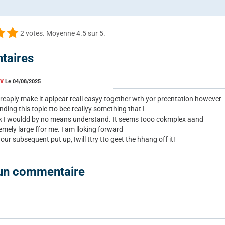
2
votes. Moyenne
4.5
sur 5.
taires
av
Le 04/08/2025
reaply make it aplpear reall easyy together wth yor preentation however
 fnding this topic tto bee reallyy something that I
k I wouldd by no means understand. It seems tooo cokmplex aand
emely large ffor me. I am lloking forward
your subsequent put up, Iwill ttry tto geet the hhang off it!
 un commentaire