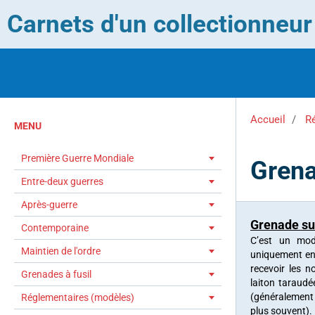
Carnets d'un collectionneu
Accueil
R
MENU
Première Guerre Mondiale
Grena
Entre-deux guerres
Après-guerre
Grenade su
Contemporaine
C’est un mod
Maintien de l'ordre
uniquement en
recevoir les 
Grenades à fusil
laiton taraud
(généralement
Réglementaires (modèles)
plus souvent).