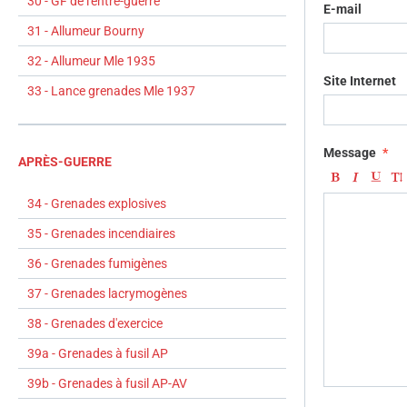
30 - GF de l'entre-guerre
E-mail
31 - Allumeur Bourny
32 - Allumeur Mle 1935
Site Internet
33 - Lance grenades Mle 1937
Message
APRÈS-GUERRE
34 - Grenades explosives
35 - Grenades incendiaires
36 - Grenades fumigènes
37 - Grenades lacrymogènes
38 - Grenades d'exercice
39a - Grenades à fusil AP
39b - Grenades à fusil AP-AV