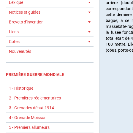
Lexique
arrière (dou
correspondant 
Notices et guides
cette dernièr
bague; à ce m
Brevets d'invention
masselotte-rugu
Liens
la fusée fonc
total était de 
Cotes
100 mètre. Ell
(obus, porte-dé
Nouveautés
PREMIÈRE GUERRE MONDIALE
1 - Historique
2 - Premières réglementaires
3 - Grenades début 1914
4 - Grenade Moisson
5 - Premiers allumeurs