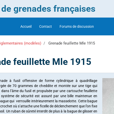
r de grenades françaises
Accueil
Contact
Forums de discussion
églementaires (modèles)
Grenade feuillette Mle 1915
de feuillette Mle 1915
nade à fusil offensive de forme cylindrique à quadrillage
argée de 70 grammes de cheddite et montée sur une tige qui
e dans l’âme du fusil et propulsée par une cartouche feuillette
e système de sécurité est assuré par une bille maintenue en
bague qui verrouille intérieurement la masselotte. Cette bague
crochet où s’attache une ficelle de déclenchement que l’on fixe
usil. Un ruban de sûreté interdit de plus à la bague de glisser en