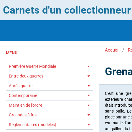
Carnets d'un collectionneu
Accueil
R
MENU
Première Guerre Mondiale
Grena
Entre-deux guerres
Après-guerre
C'est une gre
Contemporaine
extérieure ch
Maintien de l'ordre
était introduit
sans balle. L
Grenades à fusil
place par une 
est munie d’un 
Réglementaires (modèles)
au quillon du f