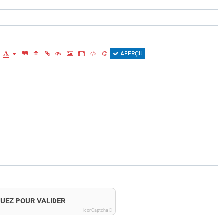
APERÇU
QUEZ POUR VALIDER
IconCaptcha ©