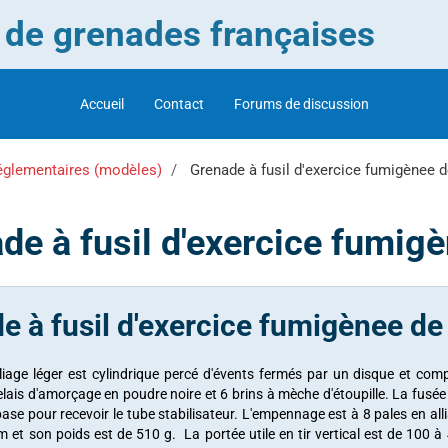
r de grenades françaises
Accueil
Contact
Forums de discussion
églementaires (modèles)
Grenade à fusil d'exercice fumigènee 
de à fusil d'exercice fumi
e à fusil d'exercice fumigènee d
liage léger est cylindrique percé d'évents fermés par un disque et com
lais d'amorçage en poudre noire et 6 brins à mèche d'étoupille. La fusée 
base pour recevoir le tube stabilisateur. L'empennage est à 8 pales en al
m et son poids est de 510 g. La portée utile en tir vertical est de 10