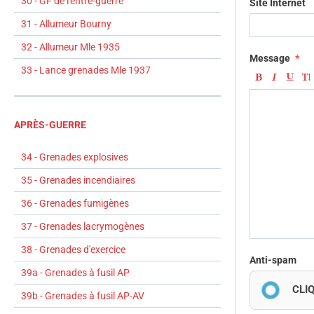
30 - GF de l'entre-guerre
Site Internet
31 - Allumeur Bourny
32 - Allumeur Mle 1935
Message
33 - Lance grenades Mle 1937
APRÈS-GUERRE
34 - Grenades explosives
35 - Grenades incendiaires
36 - Grenades fumigènes
37 - Grenades lacrymogènes
38 - Grenades d'exercice
Anti-spam
39a - Grenades à fusil AP
CLI
39b - Grenades à fusil AP-AV