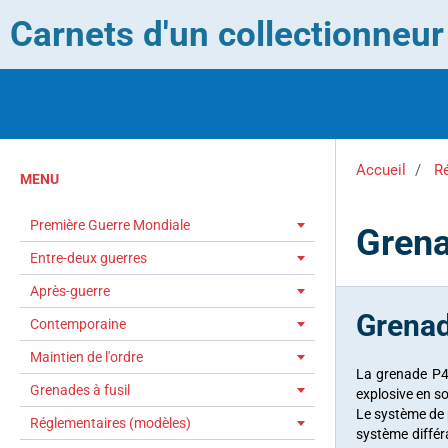
Carnets d'un collectionneu
Accueil
R
MENU
Première Guerre Mondiale
Gren
Entre-deux guerres
Après-guerre
Grenad
Contemporaine
Maintien de l'ordre
La grenade P4 
Grenades à fusil
explosive en s
Le système de p
Réglementaires (modèles)
système différ