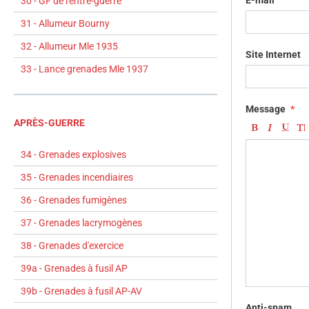
E-mail
30 - GF de l'entre-guerre
31 - Allumeur Bourny
32 - Allumeur Mle 1935
Site Internet
33 - Lance grenades Mle 1937
Message
APRÈS-GUERRE
34 - Grenades explosives
35 - Grenades incendiaires
36 - Grenades fumigènes
37 - Grenades lacrymogènes
38 - Grenades d'exercice
39a - Grenades à fusil AP
39b - Grenades à fusil AP-AV
Anti-spam